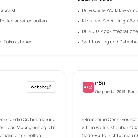
rauchst
Du visuelle Workflow-Aut
Rollen arbeiten sollen
KI nur ein Schritt in größe
Du 400+ App-Integratione
im Fokus stehen
Self-Hosting und Datenhoh
n8n
Website
Gegründet 2019 · Berli
rk für die Orchestrierung
n8n ist eine Open-Source
on João Moura, ermöglicht
Sitz in Berlin. Mit über 4
zialisierten Rollen
Node-Editor richtet sich 