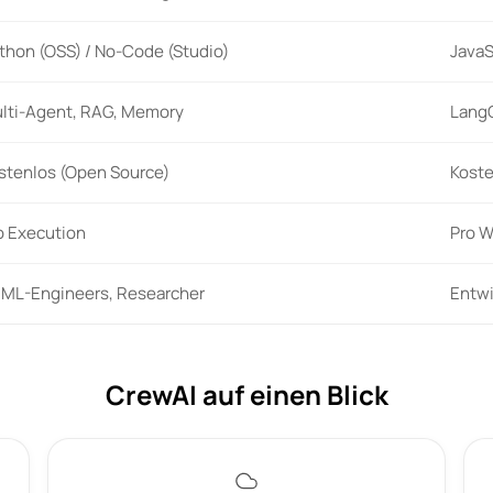
thon (OSS) / No-Code (Studio)
JavaS
lti-Agent, RAG, Memory
LangC
stenlos (Open Source)
Koste
o Execution
Pro W
/ML-Engineers, Researcher
Entwi
CrewAI auf einen Blick