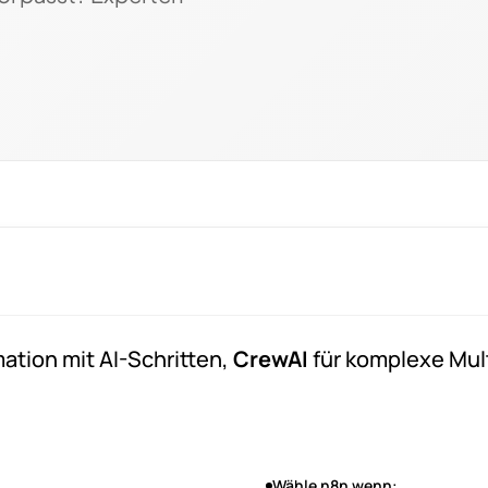
ation mit AI-Schritten,
CrewAI
für komplexe Mul
Wähle n8n wenn: