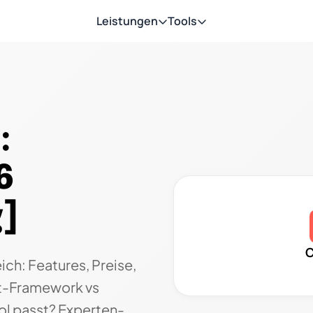
Leistungen
Tools
:
6
]
C
ich: Features, Preise,
nt-Framework vs
l passt? Experten-