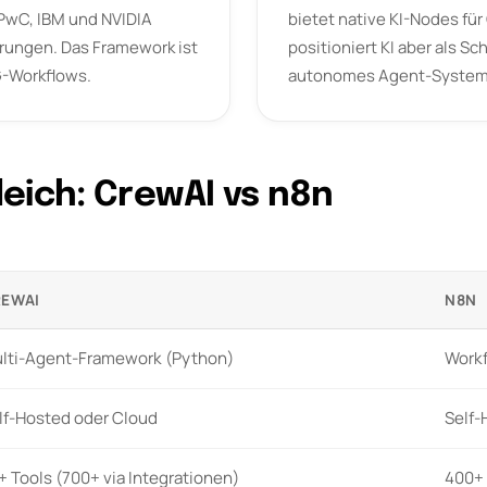
PwC, IBM und NVIDIA
bietet native KI-Nodes fü
rungen. Das Framework ist
positioniert KI aber als Sc
leich: CrewAI vs n8n
EWAI
N8N
lti-Agent-Framework (Python)
Workf
lf-Hosted oder Cloud
Self-
+ Tools (700+ via Integrationen)
400+ 