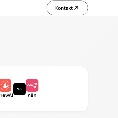
Kontakt
VS
rewAI
n8n