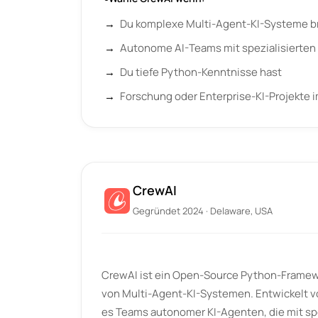
Du komplexe Multi-Agent-KI-Systeme b
Autonome AI-Teams mit spezialisierten 
Du tiefe Python-Kenntnisse hast
Forschung oder Enterprise-KI-Projekte 
CrewAI
Gegründet 2024 · Delaware, USA
CrewAI ist ein Open-Source Python-Framewo
von Multi-Agent-KI-Systemen. Entwickelt v
es Teams autonomer KI-Agenten, die mit spe