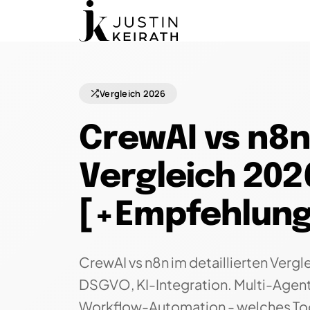
Vergleich 2026
CrewAI vs n8n
Vergleich 202
[+Empfehlung
CrewAI vs n8n im detaillierten Vergle
DSGVO, KI-Integration. Multi-Age
Workflow-Automation - welches Too