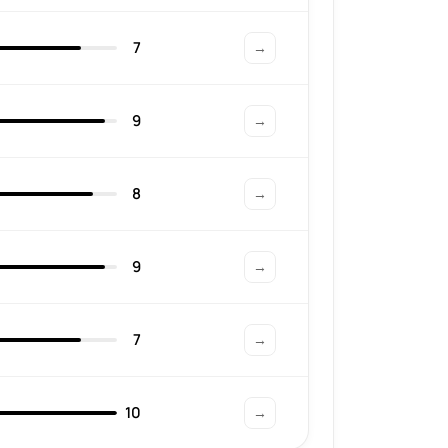
7
→
9
→
8
→
9
→
7
→
10
→