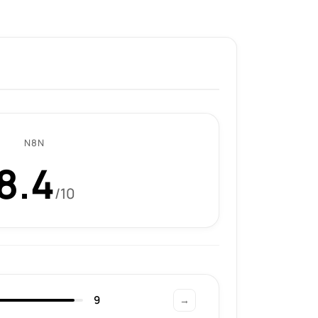
N8N
8.4
/10
9
→