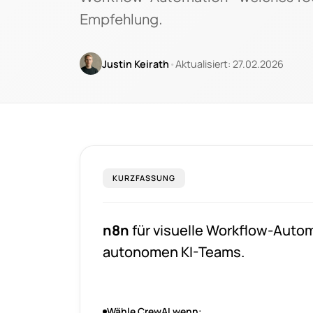
Empfehlung.
Justin Keirath
•
Aktualisiert: 27.02.2026
KURZFASSUNG
n8n
für visuelle Workflow-Autom
autonomen KI-Teams.
Wähle CrewAI wenn: